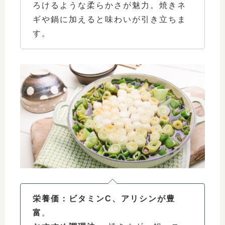
ろけるような柔らかさが魅力。焼きネ
ギや鍋に加えると味わいが引き立ちま
す。
栄養価：ビタミンC、アリシンが豊
富
。