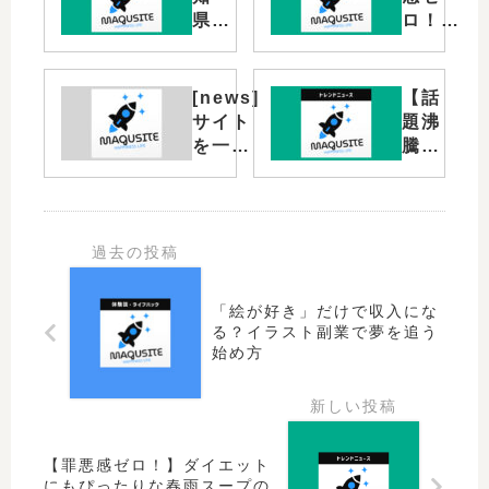
県】
ロ！】
寒い
ダイエ
冬に
ットに
こそ
もぴっ
[news]
【話
訪れ
たりな
サイト
題沸
たい
春雨ス
を一新
騰】
愛知
ープの
して作
ドバ
の遊
絶品レ
り替え
イチ
び場
シピ
まし
ョコ
｜お
た！
レー
すす
トの
めス
魅力
ポッ
「絵が好き」だけで収入にな
を徹
ト
る？イラスト副業で夢を追う
底解
始め方
説！
｜レ
シピ
も！
【罪悪感ゼロ！】ダイエット
にもぴったりな春雨スープの