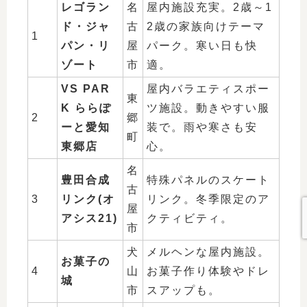
レゴラン
名
屋内施設充実。2歳～1
ド・ジャ
古
2歳の家族向けテーマ
1
パン・リ
屋
パーク。寒い日も快
ゾート
市
適。
VS PAR
屋内バラエティスポー
東
K ららぽ
ツ施設。動きやすい服
2
郷
ーと愛知
装で。雨や寒さも安
町
東郷店
心。
名
豊田合成
特殊パネルのスケート
古
3
リンク(オ
リンク。冬季限定のア
屋
アシス21)
クティビティ。
市
犬
メルヘンな屋内施設。
お菓子の
4
山
お菓子作り体験やドレ
城
市
スアップも。